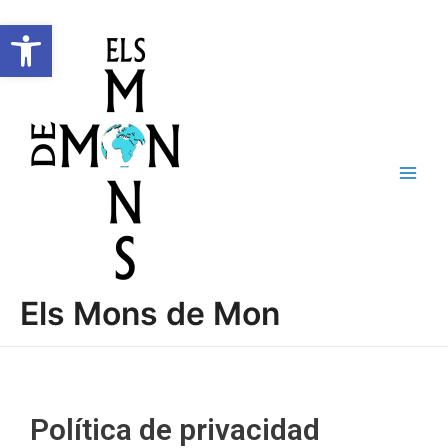
Vés
Main
Obre la barra d'eines
al
Men
contingut
Els Mons de Mon
Política de privacidad