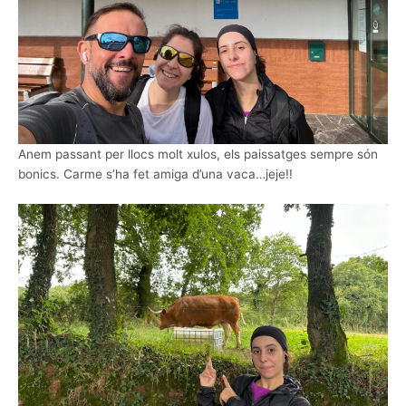
Anem passant per llocs molt xulos, els paissatges sempre són
bonics. Carme s’ha fet amiga d’una vaca…jeje!!