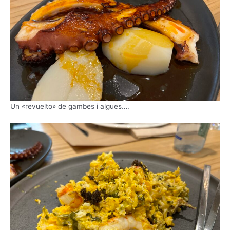
Un «revuelto» de gambes i algues….