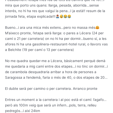
mira que porto uns quans: llarga, pesada, aborrida…sense
interés, no hi ha res que valgui la pena…I ja està!! resum de la
jornada feta, etapa explicada!!!
Bueno…i ara una mica més extens…pero no massa més
M’aixeco pronte, l’etapa serà llarga: o pares a Lécera (24 per
camí o 21 per carretera) on no hi ha per dormir…bueno sí, a les
afores hi ha una gasolinera-restaurant-hotel rural, o llavors vas
a Belchite (19 per camí o 13 per carretera)
No me quadra quedar-me a Lécera, bàsicament perquè demà
me quedaria a mig camí entre dos etapes…i no tinc on dormir…i
de carambola desquadraria arribar a hora de persones a
Saragossa a l’endemà, faria o més de 40, o dos etapes de 20…
El dubte serà per camino o per carretera. Arranco pronte
Entres un moment a la carretera i al poc està el camí: l’agafo…
però als 100m veig que serà un infern…pols, terra, relleu
pedregòs…i aixi 24km