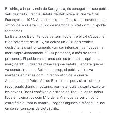
Belchite, a la província de Saragossa, és conegut pel seu poble
vell, destruït durant la Batalla de Belchite a la Guerra Civil
Espanyola el 1937. Aquest poble en ruïnes s’ha convertit en un
símbol de la guerra i un lloc de memòria, visitat com un «poble
fantasma».
La Batalla de Belchite, que va tenir lloc entre el 24 d’agost i el
6 de setembre del 1937, va deixar un 30% dels edificis
destruïts. Els enfrontaments van ser intensos i van causar la
mort d’aproximadament 5.000 persones, a més de ferits i
presoners. El poble va ser pres per les tropes franquistes al
març de 1938, després d’una segona batalla, i encara que es
va construir un nou Belchite a prop, el poble vell es va
mantenir en ruïnes com un recordatori de la guerra.
Actualment, el Poble Vell de Belchite es pot visitar i ofereix
recorreguts diürns i nocturns, permetent als visitants explorar
les seves ruïnes i conèixer la història del lloc. La visita inclou
llocs emblemàtics com l’Arc de la Vila, que va ser un punt
estratègic durant la batalla i, segons algunes històries, un lloc
on se senten sons de trets i crits.