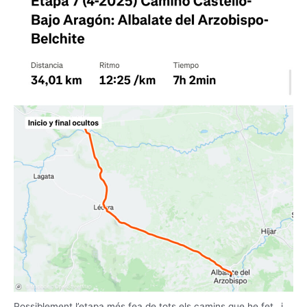
Possiblement l’etapa més fea de tots els camins que he fet…i