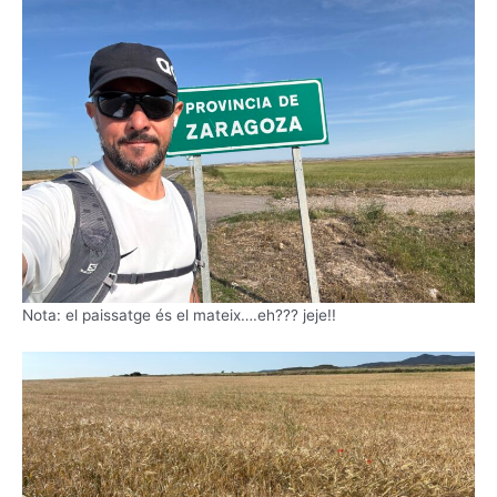
Nota: el paissatge és el mateix….eh??? jeje!!