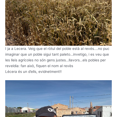
I ja a Lecera. Veig que el ròtul del poble està al revés….no puc
imaginar que un poble sigui tant paleto…invetigo, i es veu que
les lleis agrícoles no són gens justes…llavors…els pobles per
reveldia: fan això, fiquen el nom al revès
Lécera és un d’ells, evidnetment!!