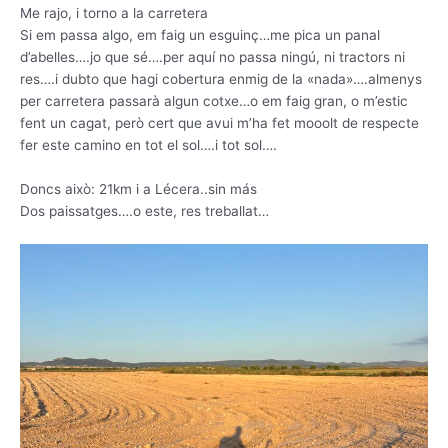
Me rajo, i torno a la carretera
Si em passa algo, em faig un esguinç…me pica un panal
d’abelles….jo que sé….per aquí no passa ningú, ni tractors ni
res….i dubto que hagi cobertura enmig de la «nada»….almenys
per carretera passarà algun cotxe…o em faig gran, o m’estic
fent un cagat, però cert que avui m’ha fet mooolt de respecte
fer este camino en tot el sol….i tot sol….
Doncs això: 21km i a Lécera..sin más
Dos paissatges….o este, res treballat…