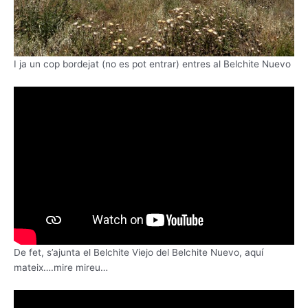
I ja un cop bordejat (no es pot entrar) entres al Belchite Nuevo
De fet, s’ajunta el Belchite Viejo del Belchite Nuevo, aquí
mateix….mire mireu…