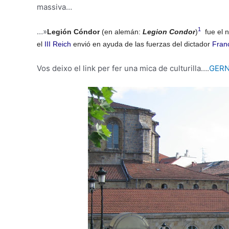
massiva…
1
…»
Legión Cóndor
(en alemán:
Legion Condor
)
​ fue e
el
III Reich
envió en ayuda de las fuerzas del dictador
Fran
Vos deixo el link per fer una mica de culturilla….
GERN