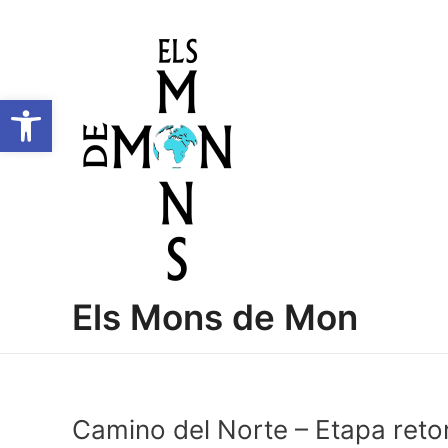
Vés
Navegació
al
d'entrades
contingut
Obre la barra d'eines
Els Mons de Mon
Camino del Norte – Etapa retor