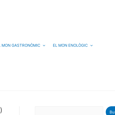
C
e
r
c
a
L MON GASTRONÒMIC
EL MON ENOLÒGIC
)
Bu