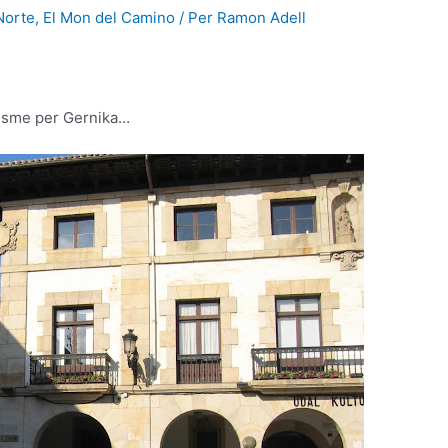
Norte
,
El Mon del Camino
/ Per
Ramon Adell
risme per Gernika…