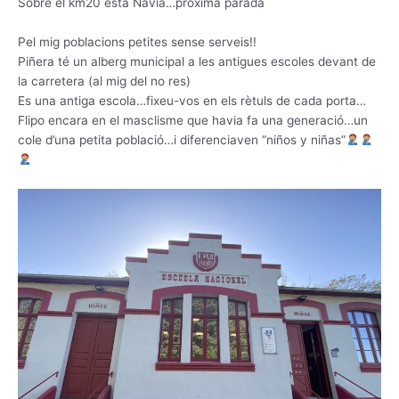
Sobre el km20 està Navia…pròxima parada
Pel mig poblacions petites sense serveis!!
Piñera té un alberg municipal a les antigues escoles devant de
la carretera (al mig del no res)
Es una antiga escola…fixeu-vos en els rètuls de cada porta…
Flipo encara en el masclisme que havia fa una generació…un
cole d’una petita població…i diferenciaven “niños y niñas”