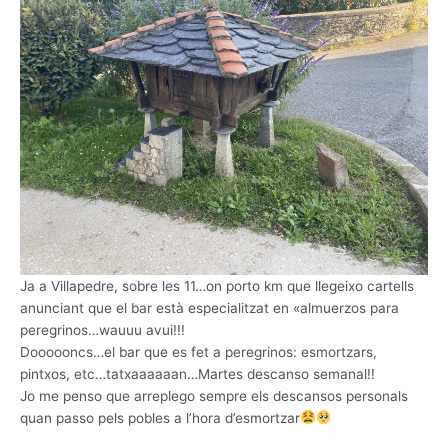
Ja a Villapedre, sobre les 11…on porto km que llegeixo cartells
anunciant que el bar està especialitzat en «almuerzos para
peregrinos…wauuu avui!!!
Doooooncs…el bar que es fet a peregrinos: esmortzars,
pintxos, etc…tatxaaaaaan…Martes descanso semanal!!
Jo me penso que arreplego sempre els descansos personals
quan passo pels pobles a l’hora d’esmortzar