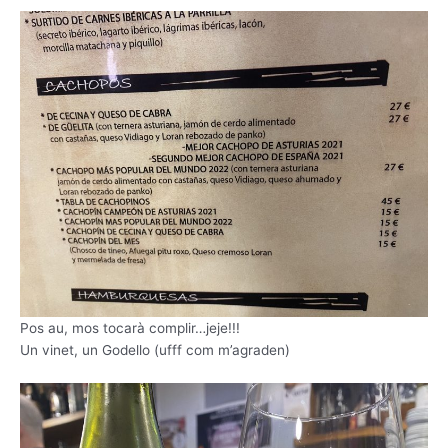
Pos au, mos tocarà complir…jeje!!!
Un vinet, un Godello (ufff com m’agraden)