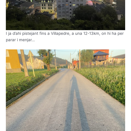
I ja d’ahi pistejant fins a Villapedre, a una 12-13km, on hi ha per
parar i menjar…