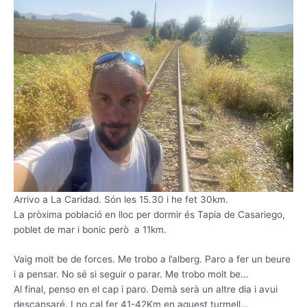
Arrivo a La Caridad. Són les 15.30 i he fet 30km.
La pròxima població en lloc per dormir és Tapia de Casariego,
poblet de mar i bonic però a 11km.
Vaig molt be de forces. Me trobo a l’alberg. Paro a fer un beure
i a pensar. No sé si seguir o parar. Me trobo molt be…
Al final, penso en el cap i paro. Demà serà un altre dia i avui
descansaré. I no cal fer 41-42Km en aquest turmell…