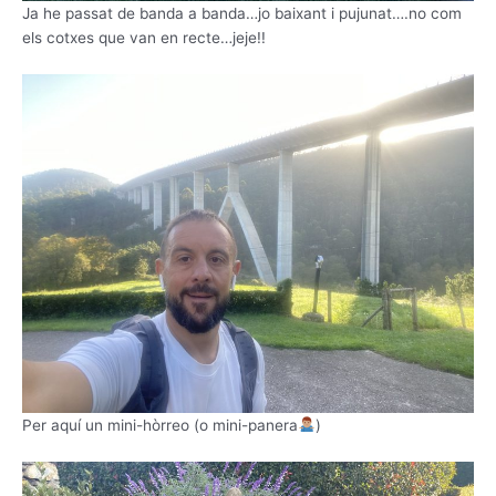
Ja he passat de banda a banda…jo baixant i pujunat….no com
els cotxes que van en recte…jeje!!
Per aquí un mini-hòrreo (o mini-panera
)