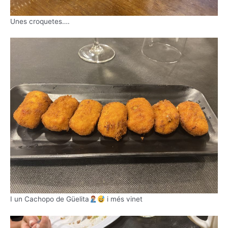
Unes croquetes….
I un Cachopo de Güelita
i més vinet