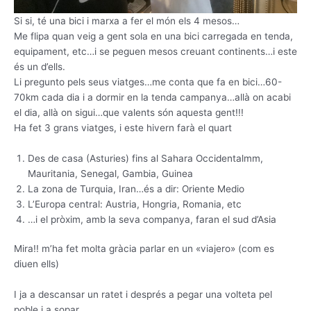
Si si, té una bici i marxa a fer el món els 4 mesos…
Me flipa quan veig a gent sola en una bici carregada en tenda,
equipament, etc…i se peguen mesos creuant continents…i este
és un d’ells.
Li pregunto pels seus viatges…me conta que fa en bici…60-
70km cada dia i a dormir en la tenda campanya…allà on acabi
el dia, allà on sigui…que valents són aquesta gent!!!
Ha fet 3 grans viatges, i este hivern farà el quart
Des de casa (Asturies) fins al Sahara Occidentalmm,
Mauritania, Senegal, Gambia, Guinea
La zona de Turquia, Iran…és a dir: Oriente Medio
L’Europa central: Austria, Hongria, Romania, etc
…i el pròxim, amb la seva companya, faran el sud d’Asia
Mira!! m’ha fet molta gràcia parlar en un «viajero» (com es
diuen ells)
I ja a descansar un ratet i després a pegar una volteta pel
poble i a sopar