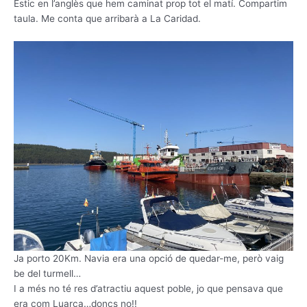
Estic en l’anglès que hem caminat prop tot el matí. Compartim
taula. Me conta que arribarà a La Caridad.
Ja porto 20Km. Navia era una opció de quedar-me, però vaig
be del turmell…
I a més no té res d’atractiu aquest poble, jo que pensava que
era com Luarca…doncs no!!