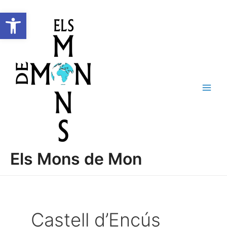
Vés
C
Main
Obre la barra d'eines
al
e
Men
contingut
r
c
a
Els Mons de Mon
Castell d’Encús