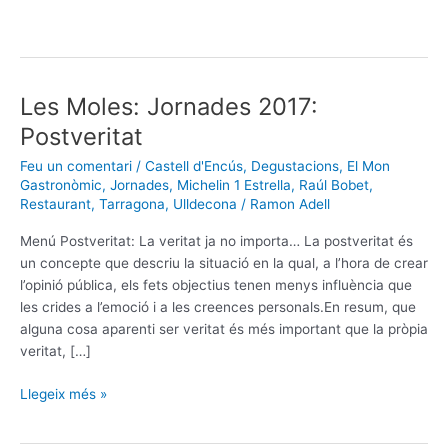
Les Moles: Jornades 2017:
Les
Moles:
Postveritat
Jornades
Feu un comentari
/
Castell d'Encús
,
Degustacions
,
El Mon
2017:
Gastronòmic
,
Jornades
,
Michelin 1 Estrella
,
Raúl Bobet
,
Postveritat
Restaurant
,
Tarragona
,
Ulldecona
/
Ramon Adell
Menú Postveritat: La veritat ja no importa… La postveritat és
un concepte que descriu la situació en la qual, a l’hora de crear
l’opinió pública, els fets objectius tenen menys influència que
les crides a l’emoció i a les creences personals.En resum, que
alguna cosa aparenti ser veritat és més important que la pròpia
veritat, […]
Llegeix més »