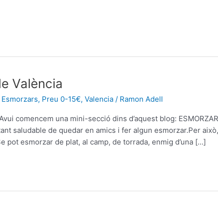
de València
,
Esmorzars
,
Preu 0-15€
,
Valencia
/
Ramon Adell
ia Avui comencem una mini-secció dins d’aquest blog: ESMORZA
tant saludable de quedar en amics i fer algun esmorzar.Per això
e pot esmorzar de plat, al camp, de torrada, enmig d’una […]