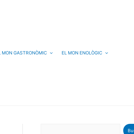
C
e
r
c
a
L MON GASTRONÒMIC
EL MON ENOLÒGIC
Bu