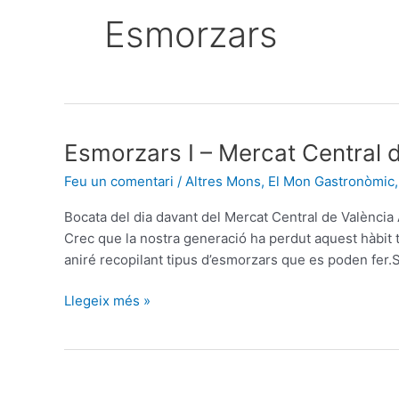
Esmorzars
Esmorzars
Esmorzars I – Mercat Central 
I
Feu un comentari
/
Altres Mons
,
El Mon Gastronòmic
–
Mercat
Bocata del dia davant del Mercat Central de Valènc
Central
Crec que la nostra generació ha perdut aquest hàbit 
de
aniré recopilant tipus d’esmorzars que es poden fer.S
València
Llegeix més »