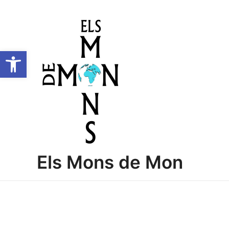
Vés
al
contingut
Obre la barra d'eines
Els Mons de Mon