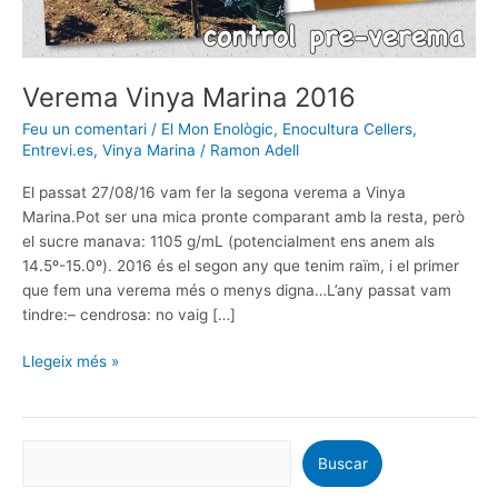
Verema Vinya Marina 2016
Feu un comentari
/
El Mon Enològic
,
Enocultura Cellers
,
Entrevi.es
,
Vinya Marina
/
Ramon Adell
El passat 27/08/16 vam fer la segona verema a Vinya
Marina.Pot ser una mica pronte comparant amb la resta, però
el sucre manava: 1105 g/mL (potencialment ens anem als
14.5º-15.0º). 2016 és el segon any que tenim raïm, i el primer
que fem una verema més o menys digna…L’any passat vam
tindre:– cendrosa: no vaig […]
Llegeix més »
Buscar