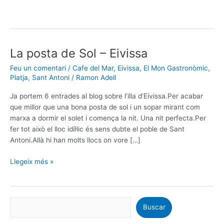
La posta de Sol – Eivissa
La
posta
Feu un comentari
/
Cafe del Mar
,
Eivissa
,
El Mon Gastronòmic
,
de
Platja
,
Sant Antoni
/
Ramon Adell
Sol
–
Ja portem 6 entrades al blog sobre l’illa d’Eivissa.Per acabar
Eivissa
que millor que una bona posta de sol i un sopar mirant com
marxa a dormir el solet i comença la nit. Una nit perfecta.Per
fer tot això el lloc idíl·lic és sens dubte el poble de Sant
Antoni.Allà hi han molts llocs on vore […]
Llegeix més »
Buscar