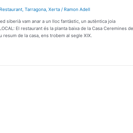
Restaurant
,
Tarragona
,
Xerta
/
Ramon Adell
d siberià vam anar a un lloc fantàstic, un autèntica joia
LOCAL: El restaurant és la planta baixa de la Casa Ceremines d
eu resum de la casa, ens trobem al segle XIX.