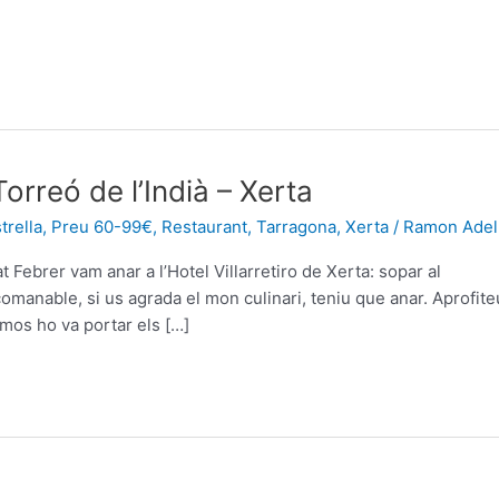
Torreó de l’Indià – Xerta
trella
,
Preu 60-99€
,
Restaurant
,
Tarragona
,
Xerta
/
Ramon Adel
t Febrer vam anar a l’Hotel Villarretiro de Xerta: sopar al
ecomanable, si us agrada el mon culinari, teniu que anar. Aprofite
 mos ho va portar els […]