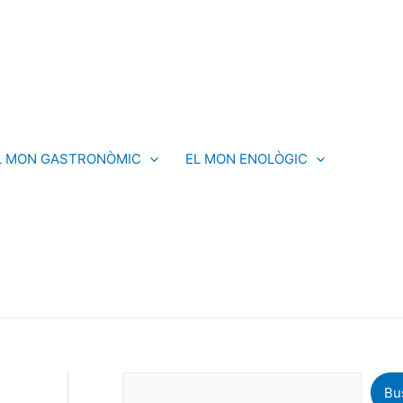
C
e
r
c
a
L MON GASTRONÒMIC
EL MON ENOLÒGIC
Bu