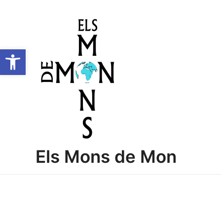
Vés
al
contingut
Obre la barra d'eines
Els Mons de Mon