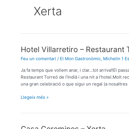
Xerta
Hotel
Hotel Villarretiro – Restaurant 
Villarretiro
Feu un comentari
/
El Mon Gastronòmic
,
Michelin 1 Es
–
Restaurant
Ja fa temps que voliem anar, i clar…tot arriva!!El passa
Torreó
Restaurant Torreó de l’Indià i una nit a l’hotel.Molt r
de
una gran celebració o que sigui un regal (a nosaltres
l’Indià
–
Llegeix més »
Xerta
Casa
Casa Ceremines – Xerta