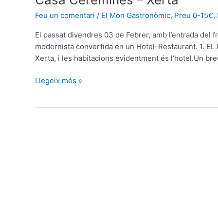
Ceremines
Feu un comentari
/
El Mon Gastronòmic
,
Preu 0-15€
,
–
Xerta
El passat divendres 03 de Febrer, amb l’entrada del fre
modernista convertida en un Hotel-Restaurant. 1. EL 
Xerta, i les habitacions evidentment és l’hotel.Un br
Llegeix més »