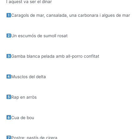
I aquest va ser el dinar
Caragols de mar, cansalada, una carbonara i algues de mar
Un escumós de sumoll rosat
Gamba blanca pelada amb all-porro confitat
Musclos del delta
Rap en arròs
Cua de bou
Postre: pastís de cirera