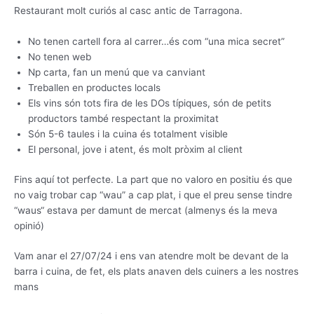
Restaurant molt curiós al casc antic de Tarragona.
No tenen cartell fora al carrer…és com “una mica secret”
No tenen web
Np carta, fan un menú que va canviant
Treballen en productes locals
Els vins són tots fira de les DOs típiques, són de petits
productors també respectant la proximitat
Són 5-6 taules i la cuina és totalment visible
El personal, jove i atent, és molt pròxim al client
Fins aquí tot perfecte. La part que no valoro en positiu és que
no vaig trobar cap “wau” a cap plat, i que el preu sense tindre
“waus“ estava per damunt de mercat (almenys és la meva
opinió)
Vam anar el 27/07/24 i ens van atendre molt be devant de la
barra i cuina, de fet, els plats anaven dels cuiners a les nostres
mans