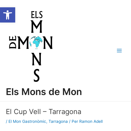
Vés
Navegació
C
Main
Obre la barra d'eines
al
d'entrades
e
Men
contingut
r
c
a
Els Mons de Mon
El Cup Vell – Tarragona
/
El Mon Gastronòmic
,
Tarragona
/ Per
Ramon Adell