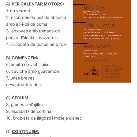
A)
PER CALENTAR MOTORS:
1. un vermut
2. escorces de pell de abadejo
amb all-i-oli de poma
3. anxoves amb tomaca de
penjar d’Alcalà i mozzarela
4. croqueta de boltus amb foie
B)
COMENCEM:
5. xupito de vichisoise
6. ceviche amb guacamole
7. unes braves
desestructurades
C)
SEGUIM:
8. games a «l’ajillo»
9. escabetx de corbina
10. brotxeta de llagosti i molleja d’ànec
D)
CONTINUEM: