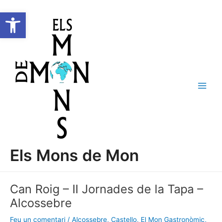
Vés
C
Main
Obre la barra d'eines
al
d
e
Men
contingut
r
c
a
Els Mons de Mon
Can Roig – II Jornades de la Tapa –
Alcossebre
Feu un comentari
/
Alcossebre
,
Castello
,
El Mon Gastronòmic
,