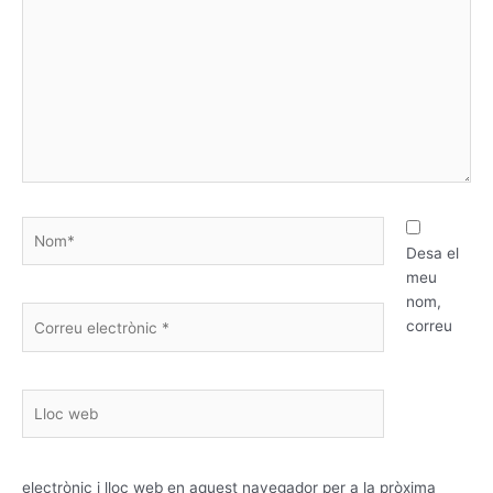
Nom*
Desa el
meu
nom,
Correu
correu
electrònic
*
Lloc
web
electrònic i lloc web en aquest navegador per a la pròxima