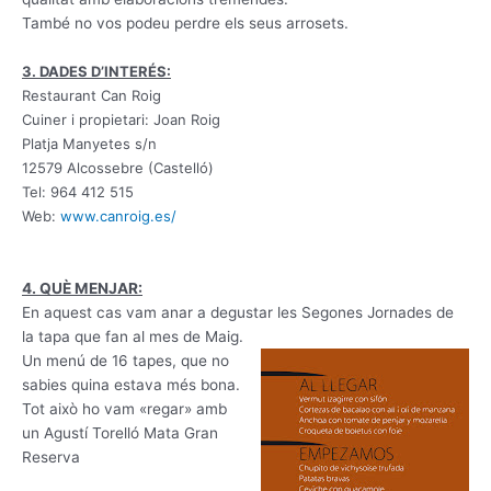
També no vos podeu perdre els seus arrosets.
3. DADES D’INTERÉS:
Restaurant Can Roig
Cuiner i propietari: Joan Roig
Platja Manyetes s/n
12579 Alcossebre (Castelló)
Tel: 964 412 515
Web:
www.canroig.es/
4. QUÈ MENJAR:
En aquest cas vam anar a degustar les Segones Jornades de
la tapa que fan al mes de Maig.
Un menú de 16 tapes, que no
sabies quina estava més bona.
Tot això ho vam «regar» amb
un Agustí Torelló Mata Gran
Reserva