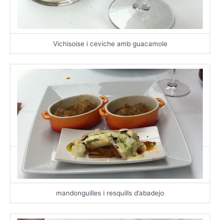
Vichisoise i ceviche amb guacamole
mandonguilles i resquills d’abadejo