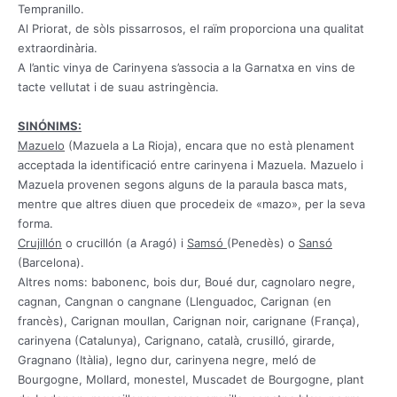
Tempranillo
.
Al
Priorat
,
de sòls
pissarrosos
, el raïm
proporciona una
qualitat
extraordinària
.
A l’antic
vinya de
Carinyena
s’associa a
la Garnatxa
en vins
de
tacte
vellutat
i
de suau
astringència
.
SINÓNIMS:
Mazuelo
(Mazuela a La Rioja), encara que no està plenament
acceptada la identificació entre carinyena i Mazuela.
Mazuelo i
Mazuela provenen segons alguns de la paraula basca mats,
mentre que altres diuen que procedeix de «mazo», per la seva
forma.
Crujillón
o crucillón (a Aragó) i
Samsó
(Penedès) o
Sansó
(Barcelona).
Altres noms: babonenc, bois dur, Boué dur, cagnolaro negre,
cagnan, Cangnan o cangnane (Llenguadoc, Carignan (en
francès), Carignan moullan, Carignan noir, carignane (França),
carinyena (Catalunya), Carignano, català, crusilló,
girarde,
Gragnano (Itàlia), legno dur, carinyena negre, meló de
Bourgogne, Mollard, monestel, Muscadet de Bourgogne, plant