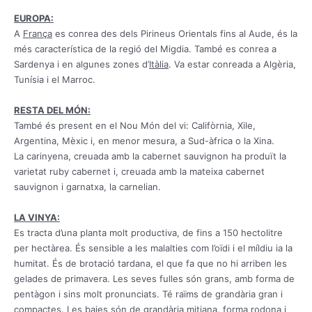
EUROPA:
A
França
es conrea des dels Pirineus Orientals fins al Aude, és la
més característica de la regió del Migdia.
També es conrea a
Sardenya i en algunes zones d’
Itàlia
.
Va estar conreada a Algèria,
Tunísia i el Marroc.
RESTA DEL MÓN:
També és present en el Nou Món del vi: Califòrnia, Xile,
Argentina, Mèxic i, en menor mesura, a Sud-àfrica o la Xina.
La carinyena, creuada amb la cabernet sauvignon ha produït la
varietat ruby ​​cabernet i, creuada amb la mateixa cabernet
sauvignon i garnatxa, la carnelian.
LA VINYA:
Es tracta d’una planta molt productiva, de fins a 150 hectolitre
per hectàrea.
És sensible a les malalties com l’oïdi i el míldiu ia la
humitat.
És de brotació tardana, el que fa que no hi arriben les
gelades de primavera.
Les seves fulles són grans, amb forma de
pentàgon i sins molt pronunciats.
Té raïms de grandària gran i
compactes.
Les baies són de grandària mitjana, forma rodona i