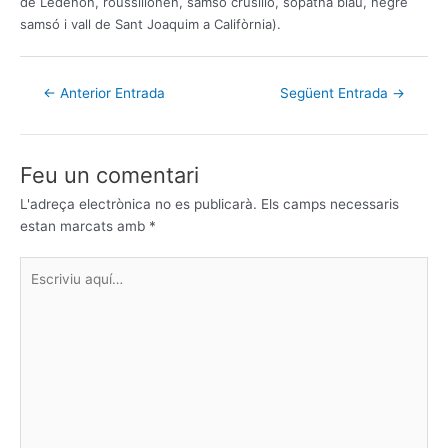
de Ledenon, roussillonen, samso crusillo, sopatna blau, negre
samsó i vall de Sant Joaquim a Califòrnia).
←
Anterior Entrada
Següent Entrada
→
Feu un comentari
L'adreça electrònica no es publicarà.
Els camps necessaris
estan marcats amb
*
Escriviu
aquí…