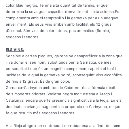
color blau negrós.
Té una alta quantitat de tanins, el que
determina la seva gran capacitat d’envelliment, i alta acidesa.
Es
complementa amb el tempranillo i la garnatxa per a un adequat
envelliment.
Els seus vins arriben amb facilitat els 12 graus
d’alcohol.
Són vins de color intens, poc aromàtics (florals),
sedosos i tendres.
ELS VINS:
Sensible
a certes
plagues
,
gairebé va desaparèixer
a la zona
que
li va donar
el seu nom
,
substituïda per
la Garnatxa
,
de més
personalitat
i
que és un
magnífic
complement
:
aporta
el taní
i
l’acidesa
de la qual la
garnatxa
no té
,
aconseguint
vins
alcohòlics
de fins a 12
graus
.
És de gran
color
.
Garnatxa
–
Carinyena
amb
toc
de Cabernet
és la fórmula
d’èxit
dels
moderns
priorats
.
Varietat negra
molt estesa
a Aragó
i
Catalunya
,
encara que té
presència significativa
a la Rioja
.
En els
destinats a
criança
,
augmenta
la proporció de
Carinyena
,
el que
fa que
resultin més
sedosos
i
tendres
.
A la
Rioja
afegeix
un contrapunt
de robustesa
a
la finor
del raïm