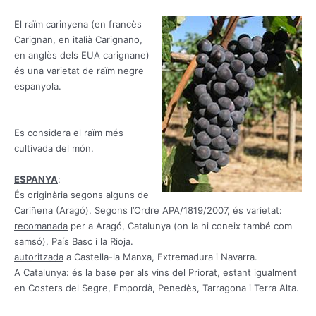
El raïm carinyena (en francès
Carignan, en italià Carignano,
en anglès dels EUA carignane)
és una varietat de raïm negre
espanyola.
Es considera el raïm més
cultivada del món.
ESPANYA
:
És originària segons alguns de
Cariñena (Aragó).
Segons l’Ordre APA/1819/2007,
és varietat:
recomanada
per a Aragó, Catalunya (on la hi coneix també com
samsó), País Basc i la Rioja.
autoritzada
a Castella-la Manxa, Extremadura i Navarra.
A
Catalunya
:
és la base per als vins del Priorat, estant igualment
en Costers del Segre, Empordà, Penedès, Tarragona i Terra Alta.