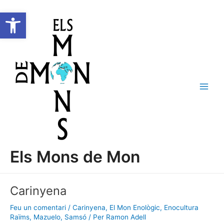
Vés
Navegació
C
Main
Obre la barra d'eines
al
d'entrades
e
Men
contingut
r
c
a
Els Mons de Mon
Carinyena
Feu un comentari
/
Carinyena
,
El Mon Enològic
,
Enocultura
Raïms
,
Mazuelo
,
Samsó
/ Per
Ramon Adell