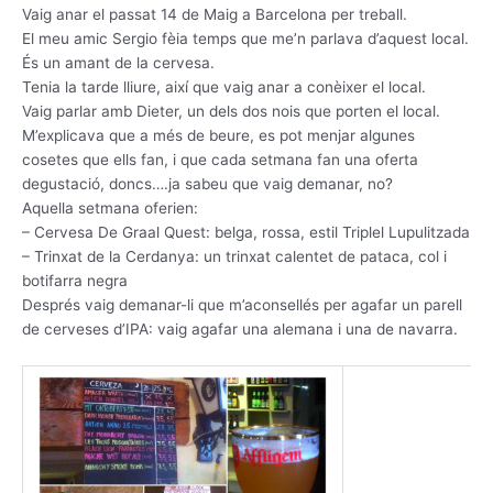
Vaig anar el passat 14 de Maig a Barcelona per treball.
El meu amic Sergio fèia temps que me’n parlava d’aquest local.
És un amant de la cervesa.
Tenia la tarde lliure, així que vaig anar a conèixer el local.
Vaig parlar amb Dieter, un dels dos nois que porten el local.
M’explicava que a més de beure, es pot menjar algunes
cosetes que ells fan, i que cada setmana fan una oferta
degustació, doncs….ja sabeu que vaig demanar, no?
Aquella setmana oferien:
– Cervesa De Graal Quest: belga, rossa, estil Triplel Lupulitzada
– Trinxat de la Cerdanya: un trinxat calentet de pataca, col i
botifarra negra
Després vaig demanar-li que m’aconsellés per agafar un parell
de cerveses d’IPA: vaig agafar una alemana i una de navarra.