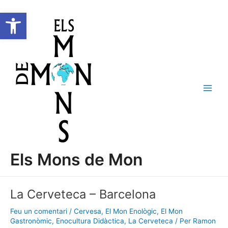
Vés
Navegació
C
Main
Obre la barra d'eines
al
d'entrades
e
Men
contingut
r
c
a
Els Mons de Mon
La Cerveteca – Barcelona
Feu un comentari
/
Cervesa
,
El Mon Enològic
,
El Mon
Gastronòmic
,
Enocultura Didàctica
,
La Cerveteca
/ Per
Ramon