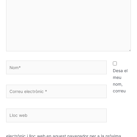
aquí…
Nom*
Desa el
meu
nom,
Correu
correu
electrònic
*
Lloc
web
electrònic i lloc web en aquest navegador per a la pròxima