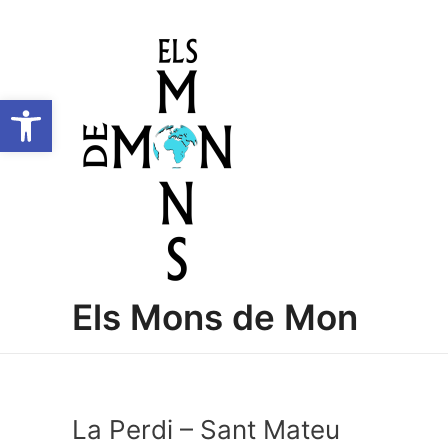
Vés
Navegació
al
d'entrades
contingut
Obre la barra d'eines
Els Mons de Mon
La Perdi – Sant Mateu