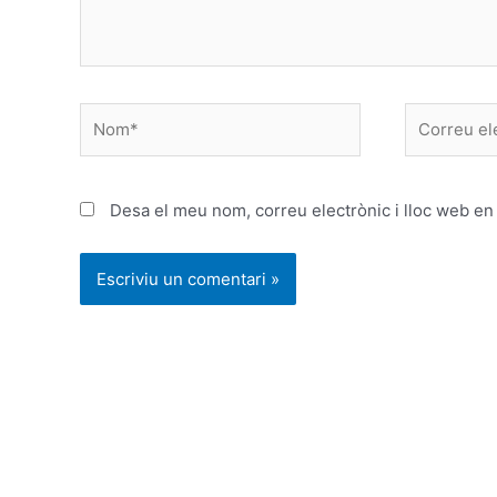
Nom*
Correu
electrònic
*
Desa el meu nom, correu electrònic i lloc web e