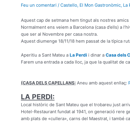
Feu un comentari
/
Castello
,
El Mon Gastronòmic
,
La 
Aquest cap de setmana hem tingut als nostres amics 
Normalment ens veiem a Barcelona (casa d’ells) a l’hive
que ser al Novembre per casa nostra.
Aquest diumenge 18/11/18 hem passat de la típica ruta
Aperitiu a Sant Mateu a
La Perdi
i dinar a
Casa dels 
Farem una entrada a cada lloc, ja que la qualitat de c
(CASA DELS CAPELLANS
:
Aneu amb aquest enllaç:
LA PERDI:
Local històric de Sant Mateu que el trobareu just arriv
Hotel-Restaurant fundat al 1941, on generació rere ge
amb plats de «cullera», carns del Maestrat, i també c