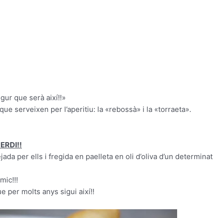
ur que serà així!!»
ue serveixen per l’aperitiu: la «rebossà» i la «torraeta».
ERDI!!
a per ells i fregida en paelleta en oli d’oliva d’un determinat
mic!!!
 per molts anys sigui així!!