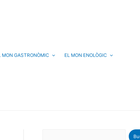
C
e
r
c
a
L MON GASTRONÒMIC
EL MON ENOLÒGIC
Bu