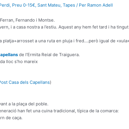
Perdi
,
Preu 0-15€
,
Sant Mateu
,
Tapes
/ Per
Ramon Adell
Ferran, Fernando i Montse.
rn, i a casa nostra a l’estiu. Aquest any hem fet tard i ha tingut
 platja+arrosset a una ruta en pluja i fred….però igual de «xula
Capellans
de l’Ermita Reial de Traiguera.
ada lloc s’ho mareix
Post Casa dels Capellans
)
ant a la plaça del poble.
neració han fet una cuina tradicional, típica de la comarca:
arn de caça.