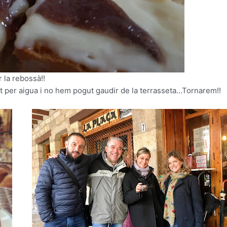
 la rebossà!!
at per aigua i no hem pogut gaudir de la terrasseta…Tornarem!!