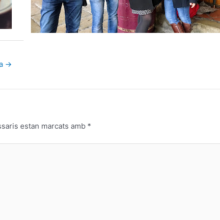
da
→
ssaris estan marcats amb
*