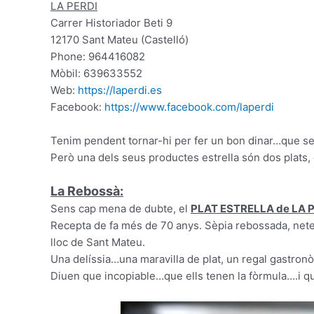
LA PERDI
Carrer Historiador Beti 9
12170 Sant Mateu (Castelló)
Phone: 964416082
Mòbil: 639633552
Web:
https://laperdi.es
Facebook:
https://www.facebook.com/laperdi
Tenim pendent tornar-hi per fer un bon dinar…que seg
Però una dels seus productes estrella són dos plats, q
La Rebossà:
Sens cap mena de dubte, el
PLAT ESTRELLA de LA P
Recepta de fa més de 70 anys. Sèpia rebossada, netejad
lloc de Sant Mateu.
Una delíssia…una maravilla de plat, un regal gastronò
Diuen que incopiable…que ells tenen la fòrmula….i que