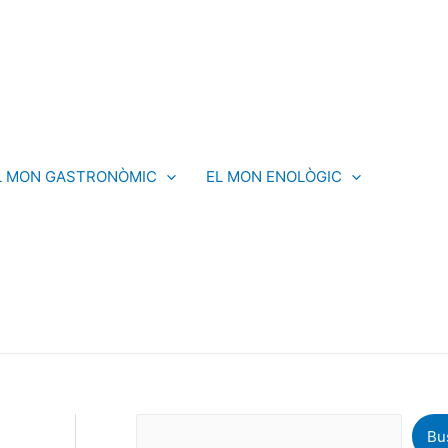
C
e
r
c
a
L MON GASTRONÒMIC
EL MON ENOLÒGIC
Bu