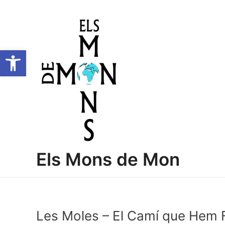
Vés
Navegació
al
d'entrades
contingut
Obre la barra d'eines
Els Mons de Mon
Les Moles – El Camí que Hem F