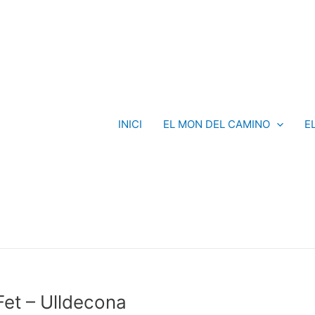
INICI
EL MON DEL CAMINO
E
et – Ulldecona