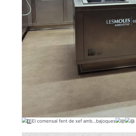
El comensal fent de xef amb…bajoques