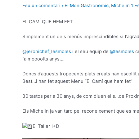
Feu un comentari
/
El Mon Gastronòmic
,
Michelin 1 Es
EL CAMÍ QUE HEM FET
Simplement un dels menús imprescindibles si t’agrada
@jeronichef_lesmoles
i el seu equip de
@lesmoles
cr
fa moooolts anys….
Doncs d’aquests tropecents plats creats han escollit a
Best…i han fet aquest Menu “El Camí que hem fet”
30 tastos per a 30 anys, de com diuen ells…de Proximi
Els Michelin ja van tard pel reconeixement que es m
El Taller I+D