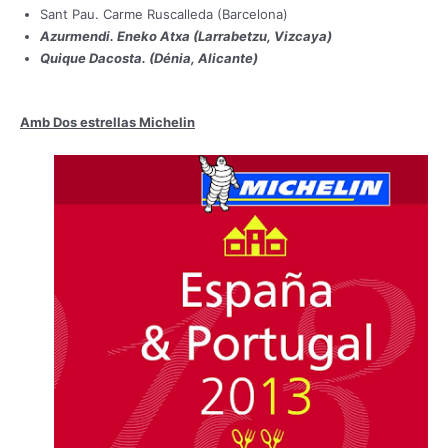
Sant Pau. Carme Ruscalleda (Barcelona)
Azurmendi. Eneko Atxa (Larrabetzu, Vizcaya)
Quique Dacosta. (Dénia, Alicante)
Amb Dos estrellas Michelin