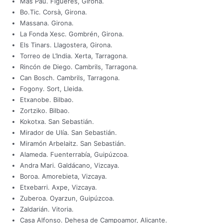
Mas Pau. Figueres, Girona.
Bo.Tic. Corsà, Girona.
Massana. Girona.
La Fonda Xesc. Gombrén, Girona.
Els Tinars. Llagostera, Girona.
Torreo de L’India. Xerta, Tarragona.
Rincón de Diego. Cambrils, Tarragona.
Can Bosch. Cambrils, Tarragona.
Fogony. Sort, Lleida.
Etxanobe. Bilbao.
Zortziko. Bilbao.
Kokotxa. San Sebastián.
Mirador de Ulía. San Sebastián.
Miramón Arbelaitz. San Sebastián.
Alameda. Fuenterrabía, Guipúzcoa.
Andra Mari. Galdácano, Vizcaya.
Boroa. Amorebieta, Vizcaya.
Etxebarri. Axpe, Vizcaya.
Zuberoa. Oyarzun, Guipúzcoa.
Zaldarián. Vitoria.
Casa Alfonso. Dehesa de Campoamor, Alicante.