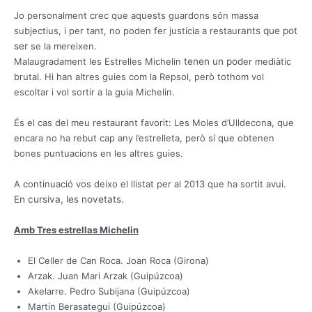
Jo personal
ment cr
ec que aquest
s g
uardons són massa
subjectius, i per ta
nt, no
poden fer
justícia a restaur
ants que pot
ser
se la mereixe
n.
Malaugradament les
E
strelles Michelin
tenen un pod
er mediàtic
brutal. Hi
han altres guies com la Repsol, però tothom vol
escoltar i v
ol sortir a la guia Michelin.
És el cas d
el meu restaurant favorit: Les Moles d’Ulldecona, que
encara no ha rebut cap any l’estrelleta, però s
í que
obt
enen
bones puntuacions en les altres guies.
A continua
ció vos deixo el llistat per al 2013 que ha
sor
t
it avui.
En cursiva, les novetats.
Amb Tres estrellas Michelin
El Celler de Can Roca. Joan Roca (Girona)
Arzak. Juan Mari Arzak (Guipúzcoa)
Akelarre. Pedro Subijana (Guipúzcoa)
Martín Berasategui (Guipúzcoa)