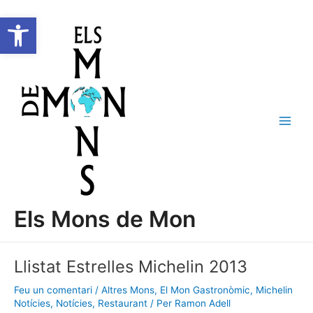
Vés
Navegació
C
Main
Obre la barra d'eines
al
d'entrades
e
Men
contingut
r
c
a
Els Mons de Mon
Llistat Estrelles Michelin 2013
Feu un comentari
/
Altres Mons
,
El Mon Gastronòmic
,
Michelin
Notícies
,
Notícies
,
Restaurant
/ Per
Ramon Adell