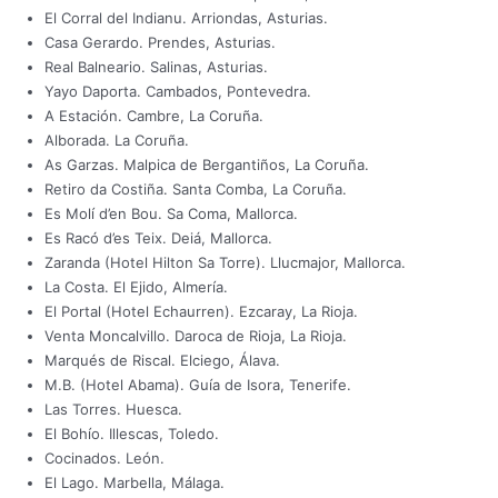
El Corral del Indianu. Arriondas, Asturias.
Casa Gerardo. Prendes, Asturias.
Real Balneario. Salinas, Asturias.
Yayo Daporta. Cambados, Pontevedra.
A Estación. Cambre, La Coruña.
Alborada. La Coruña.
As Garzas. Malpica de Bergantiños, La Coruña.
Retiro da Costiña. Santa Comba, La Coruña.
Es Molí d’en Bou. Sa Coma, Mallorca.
Es Racó d’es Teix. Deiá, Mallorca.
Zaranda (Hotel Hilton Sa Torre). Llucmajor, Mallorca.
La Costa. El Ejido, Almería.
El Portal (Hotel Echaurren). Ezcaray, La Rioja.
Venta Moncalvillo. Daroca de Rioja, La Rioja.
Marqués de Riscal. Elciego, Álava.
M.B. (Hotel Abama). Guía de Isora, Tenerife.
Las Torres. Huesca.
El Bohío. Illescas, Toledo.
Cocinados. León.
El Lago. Marbella, Málaga.