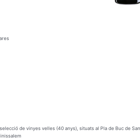
eares
selecció
de vinyes velles (40 anys)
, situats
al Pla de
Buc
de San
inissalem