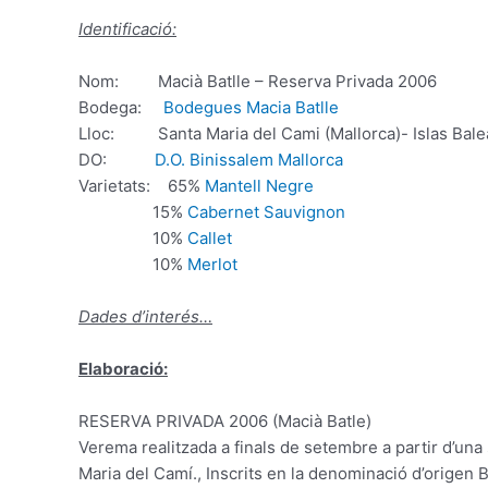
Identificació:
Nom: Macià Batlle – Reserva Privada 2006
Bodega:
Bodegues Macia Batlle
Lloc:
Santa Maria del Cami (Mallorca)- Islas Bal
DO:
D.O. Binissalem Mallorca
Varietats: 65
%
Mantell Negre
15%
Cabernet Sauvignon
10%
Callet
10%
Merlot
Dades d’interés…
Elaboració
:
RESERVA
PRIVADA
2006 (
Macià
Batle
)
Verema
realitzada a
finals
de setembre
a partir d’una
Maria del
Camí.
,
Inscrits
en la denominació
d’origen
B