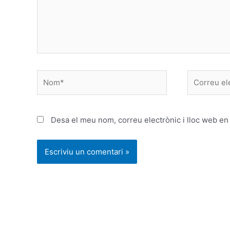
Nom*
Correu
electrònic
*
Desa el meu nom, correu electrònic i lloc web e