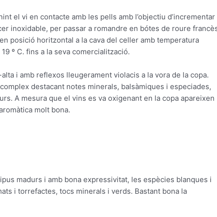
nint
el vi
en
contacte
amb les pells
amb
l’objectiu
d’incrementar
cer
inoxidable
,
per passar
a romandre
en bótes de
roure
francè
en posició
horitzontal
a la cava
del celler
amb temperatura
i 19
º C.
fins a la seva
comercialització
.
-
alta
i
amb
reflexos
lleugerament
violacis
a la vora
de la copa
.
complex
destacant
notes
minerals
,
balsàmiques
i
especiades
,
urs
.
A mesura que el
vins
es
va
oxigenant
en
la
copa
apareixen
aromàtica
molt
bona
.
tipus
madurs
i
amb
bona
expressivitat
,
les
espècies
blanques
i
mats
i
torrefactes
,
tocs
minerals
i
verds
.
Bastant
bona la