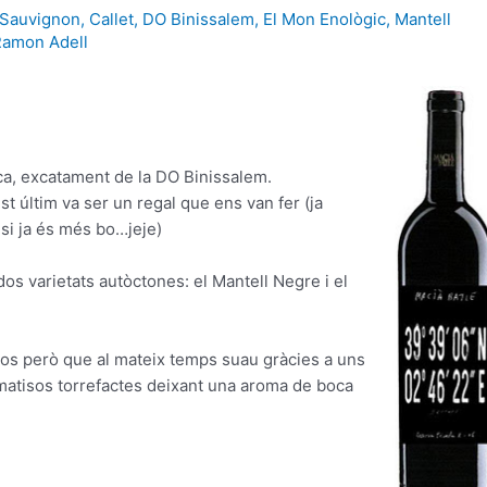
 Sauvignon
,
Callet
,
DO Binissalem
,
El Mon Enològic
,
Mantell
Ramon Adell
rca, excatament de la DO Binissalem.
t últim va ser un regal que ens van fer (ja
si ja és més bo…jeje)
dos varietats autòctones: el Mantell Negre i el
cos
però
que al mateix
temps
suau
gràcies
a uns
matisos
torrefactes
deixant
una aroma
de boca