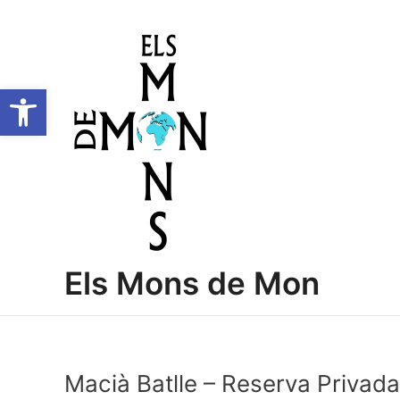
Vés
Navegació
al
d'entrades
contingut
Obre la barra d'eines
Els Mons de Mon
Macià Batlle – Reserva Privad