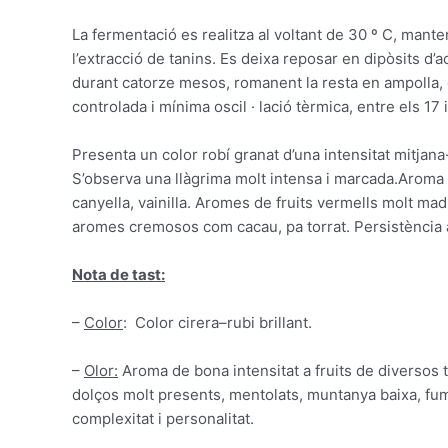
La fermentació
es
realitza
al voltant
de 30 º
C
,
mante
l’extracció
de tanins
.
Es deixa
reposar
en dipòsits
d’a
durant catorze
mesos
, romanent
la resta
en ampolla
,
controlada
i mínima
oscil · lació
tèrmica
,
entre els 17
P
resenta
un color
robí
granat
d’una
intensitat
mitjana
S’observa una
llàgrima
molt
intensa
i
marcada.Aroma
canyella
,
vainilla
.
Aromes
de fruits
vermells
molt
mad
aromes
cremosos
com
cacau
,
pa
torrat
.
Persistència
Nota de tast:
–
Color
:
Color
cirera
–
rubi
brillant
.
–
Olor
:
Aroma
de bona
intensitat
a
fruits
de diversos
dolços
molt
presents
,
mentolats
,
muntanya baixa
,
fu
complexitat
i
personalitat
.