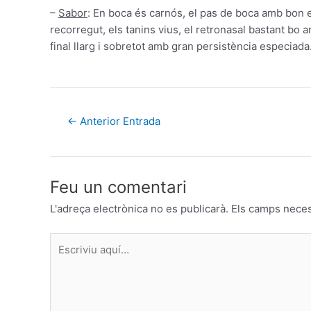
–
Sabor
:
En
boca és
carnós
, el pas
de boca
amb
bon
recorregut
, els
tanins
vius
,
el
retronasal
bastant
bo
a
final
llarg
i
sobretot amb
gran persistència
especiada
←
Anterior Entrada
Feu un comentari
L'adreça electrònica no es publicarà.
Els camps nece
Escriviu
aquí…