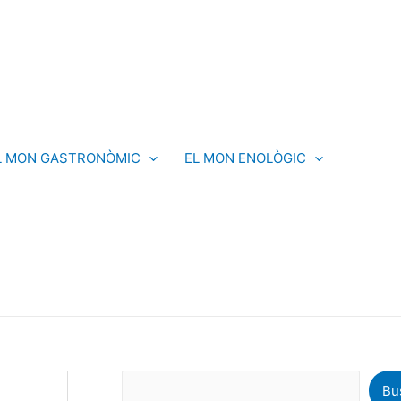
C
e
r
c
a
L MON GASTRONÒMIC
EL MON ENOLÒGIC
Bu