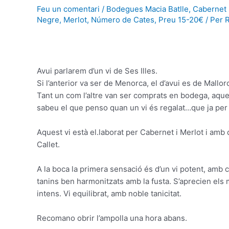
Feu un comentari
/
Bodegues Macia Batlle
,
Cabernet
Negre
,
Merlot
,
Número de Cates
,
Preu 15-20€
/ Per
Avui parlarem d’un vi de Ses Illes.
Si l’anterior va ser de Menorca, el d’avui es de Mallo
Tant un com l’altre van ser comprats en bodega, aques
sabeu el que penso quan un vi és regalat…que ja per 
Aquest vi està el.laborat per Cabernet i Merlot i amb 
Callet.
A la boca
la primera
sensació
és d’un
vi
potent
,
amb
tanins ben
harmonitzats
amb
la fusta
.
S’aprecien
els
intens
.
Vi
equilibrat
,
amb
noble
tanicitat
.
Recomano
obrir
l’ampolla
una hora
abans
.