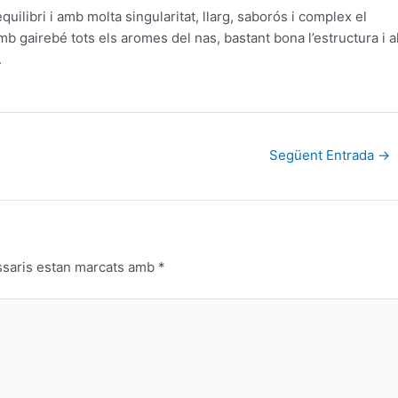
equilibri
i
amb
molta
singularitat
, llarg
,
saborós
i
complex
el
mb
gairebé
tots
els
aromes
del nas
, bastant
bona
l’estructura
i
a
.
Següent Entrada
→
ssaris estan marcats amb
*