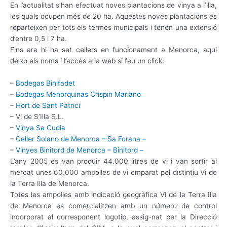
En l’actualitat s’han efectuat noves plantacions de vinya a l’illa,
les quals ocupen més de 20 ha. Aquestes noves plantacions es
reparteixen per tots els termes municipals i tenen una extensió
d’entre 0,5 i 7 ha.
Fins ara hi ha set cellers en funcionament a Menorca, aqui
deixo els noms i l’accés a la web si feu un click:
–
Bodegas Binifadet
–
Bodegas Menorquinas Crispin Mariano
–
Hort de Sant Patrici
– Vi de S’Illa S.L.
–
Vinya Sa Cudia
–
Celler Solano de Menorca – Sa Forana –
–
Vinyes Binitord de Menorca – Binitord –
L’any 2005 es van produir 44.000 litres de vi i van sortir al
mercat unes 60.000 ampolles de vi emparat pel distintiu Vi de
la Terra Illa de Menorca.
Totes les ampolles amb indicació geogràfica Vi de la Terra Illa
de Menorca es comercialitzen amb un número de control
incorporat al corresponent logotip, assig-nat per la Direcció