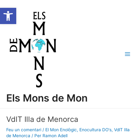
Vés
Navegació
C
Main
Obre la barra d'eines
al
d'entrades
e
Men
contingut
r
c
a
Els Mons de Mon
VdlT Illa de Menorca
Feu un comentari
/
El Mon Enològic
,
Enocultura DO's
,
VdlT Illa
de Menorca
/ Per
Ramon Adell