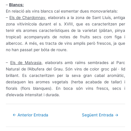
–
Blancs:
En relació
als
vins
blancs
cal
esmentar dues
monovarietals
:
–
Els de
Chardonnay
,
elaborats
a la zona
de Sant Lluís
, antiga
zona
vitivinícola
durant el s.
XVIII
,
que es caracteritzen
per
tenir els
aromes característiques
de la varietat
(
plàtan,
pinya
tropical
)
acompanyats
de notes
de fruits
secs
com
figa
i
albercoc
.
A més
,
es
tracta
de vins
amplis
però
frescos
,
ja que
no han
passat
per
bóta
de roure
.
–
Els de
Malvasia
,
elaborats
amb
raïms
sembrades
al Parc
Natural de
l’Albufera
del Grau.
Són
vins
de color
groc
pàl · lid
brillant
.
Es caracteritzen
per la seva gran
cabal
aromàtic
,
destaquen
les aromes
vegetals
(
herba
acabada de tallar
)
i
florals
(
flors
blanques
).
En boca
són
vins
frescs
, secs
i
d’elevada
intensitat
i
durada
.
←
Anterior Entrada
Següent Entrada
→