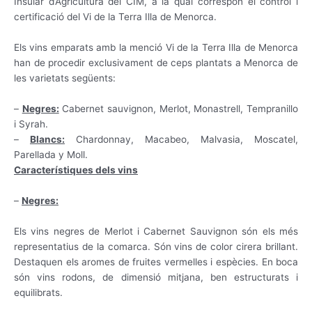
Insular d’Agricultura del CIM, a la qual correspon el control i
certificació del Vi de la Terra Illa de Menorca.
Els vins emparats amb la menció Vi de la Terra Illa de Menorca
han de procedir exclusivament de ceps plantats a Menorca de
les varietats següents:
–
Negres:
Cabernet sauvignon, Merlot, Monastrell, Tempranillo
i Syrah.
–
Blancs:
Chardonnay, Macabeo, Malvasia, Moscatel,
Parellada y Moll.
Característiques dels
vins
–
Negres:
Els
vins
negres de
Merlot
i
Cabernet
S
auvignon
són
els
més
representatius de la
comarca
.
Són
vins
de color
cirera
brillant
.
Destaquen
els
aromes
de fruites
vermelles
i
espècies
.
En boca
són
vins
rodons
,
de dimensió
mitjana,
ben estructurats
i
equilibrats
.