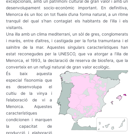
excepcionals, amb un patrimoni cultural de gran valor i amb un
desenvolupament socio-econòmic important. En definitiva,
Menorca és un lloc on tot flueix d’una forma natural, a un ritme
tranquil del qual s’han contagiat els habitants de l’illa i els
visitants.
Una illa amb un clima mediterrani, un sòl de gres, conglomerats
i marès, entre d’altres, i castigada per la forta tramuntana i el
salnitre de la mar. Aquestes singulars característiques han
estat reconegudes per la UNESCO, que va atorgar a l’illa de
Menorca, el 1993, la declaració de reserva de biosfera, que la
converteix en un refugi natural de gran valor ecològic.
És baix aquesta
especial fisonomia que
es desenvolupa el
cultiu de la vinya i
l’elaboració de vi a
Menorca. Aquestes
característiques
condicionen i marquen
la capacitat de
producció i elaboració