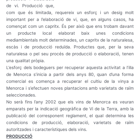
de vi. Producció que,
com que és limitada, requereix un esforç i un desig molt
important per a l’elaboració de vi, que, en alguns casos, ha
començat com un capritx. És per això que ens trobam davant
un producte local elaborat baix unes condicions
mediambientals molt determinades, un capritx de la naturalesa,
escàs i de producció reduïda. Productes que, per la seva
naturalesa o pel seu procés de producció o elaboració, tenen
una qualitat pròpia.
L’esforç dels bodeguers per recuperar aquesta activitat a l’illa
de Menorca s’inicia a partir dels anys 80, quan d’una forma
comercial es comença a recuperar el cultiu de la vinya a
Menorca i s’efectuen noves plantacions amb varietats de raïm
seleccionades.
No serà fins l’any 2002 que els vins de Menorca es veuran
emparats per la indicació geogràfica de Vi de la Terra, amb la
publicació del corresponent reglament, el qual determina les
condicions de producció, elaboració, varietats de raïm
autoritzades i característiques dels vins.
PRODUCCIÓ