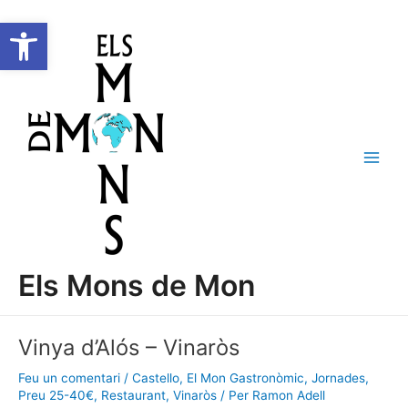
Vés
Navegació
C
Main
Obre la barra d'eines
al
d'entrades
e
Men
contingut
r
c
a
Els Mons de Mon
Vinya d’Alós – Vinaròs
Feu un comentari
/
Castello
,
El Mon Gastronòmic
,
Jornades
,
Preu 25-40€
,
Restaurant
,
Vinaròs
/ Per
Ramon Adell