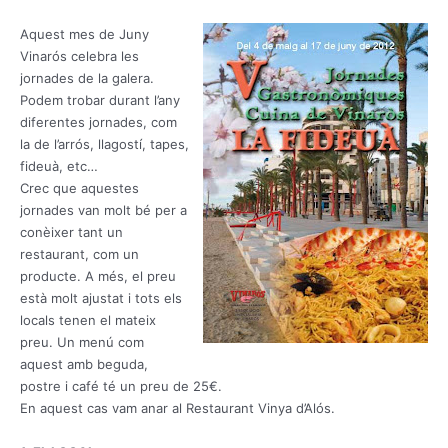
Aquest mes de Juny
Vinarós celebra les
jornades de la galera.
Podem trobar durant l’any
diferentes jornades, com
la de l’arrós, llagostí, tapes,
fideuà, etc…
Crec que aquestes
jornades van molt bé per a
conèixer tant un
restaurant, com un
producte. A més, el preu
està molt ajustat i tots els
locals tenen el mateix
preu. Un menú com
aquest amb beguda,
postre i café té un preu de 25€.
En aquest cas vam anar al Restaurant Vinya d’Alós.