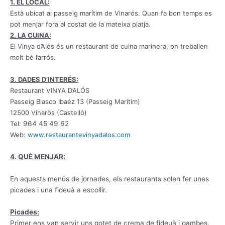
1. EL LOCAL:
Està
ubicat al passeig marítim de Vinarós. Quan fa bon temps es
pot menjar fora al costat de la mateixa platja.
2. LA CUINA:
El Vinya d’Alós és un restaurant de cuina marinera, on treballen
molt bé l’arrós.
3. DADES D’INTERÉS:
Restaurant VINYA D’ALÓS
Passeig Blasco Ibaéz 13 (Passeig Marítim)
12500 Vinaròs (Castelló)
Tel:
964 45 49 62
Web:
www.restaurantevinyadalos.com
4. QUÈ MENJAR:
En aquests menús de jornades, els restaurants solen fer unes
picades i una fideuà a escollir.
Picades:
Primer ens van servir uns gotet de crema de fideuà i gambes.