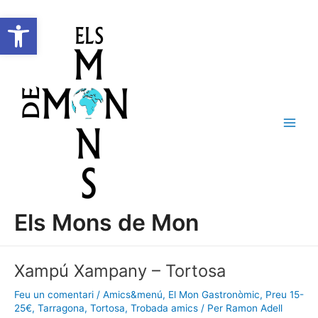
Vés
Navegació
C
Main
Obre la barra d'eines
al
d'entrades
e
Men
contingut
r
c
a
Els Mons de Mon
Xampú Xampany – Tortosa
Feu un comentari
/
Amics&menú
,
El Mon Gastronòmic
,
Preu 15-
25€
,
Tarragona
,
Tortosa
,
Trobada amics
/ Per
Ramon Adell