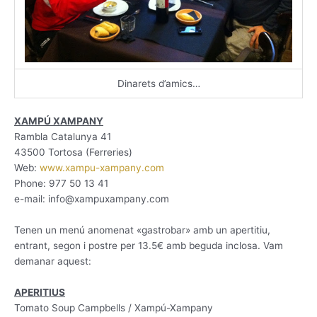
Dinarets d’amics…
XAMPÚ XAMPANY
Rambla Catalunya 41
43500 Tortosa (Ferreries)
Web:
www.xampu-xampany.com
Phone: 977 50 13 41
e-mail: info@xampuxampany.com
Tenen un menú anomenat «gastrobar» amb un apertitiu,
entrant, segon i postre per 13.5€ amb beguda inclosa. Vam
demanar aquest:
APERITIUS
Tomato Soup Campbells / Xampú-Xampany