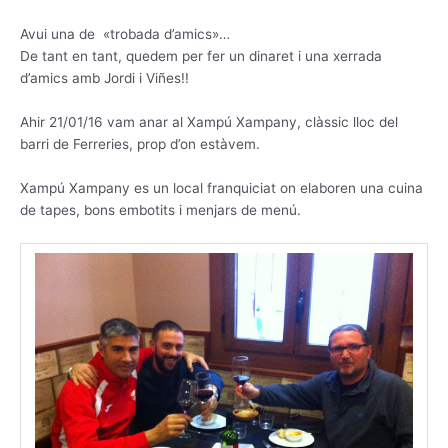
Avui una de «trobada d’amics»…
De tant en tant, quedem per fer un dinaret i una xerrada
d’amics amb Jordi i Viñes!!
Ahir 21/01/16 vam anar
al Xampú Xampany, clàssic lloc del
barri de Ferreries, prop d’on estàvem.
Xampú Xampany es un local franquiciat on elaboren una cuina
de tapes, bons embotits i menjars de menú.